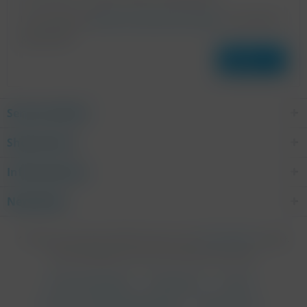
Ich habe die
Datenschutzbestimmungen
zur Kenntnis
genommen.
Senden
Service Hotline
Shop Service
Informationen
Newsletter
* Alle Preise inkl. gesetzl. Mehrwertsteuer zzgl.
Versandkosten
und ggf.
Nachnahmegebühren, wenn nicht anders beschrieben
Cookie-Einstellungen
Umweltschutz
Kontakt
Versand und Zahlungsbedingungen
Widerrufsrecht