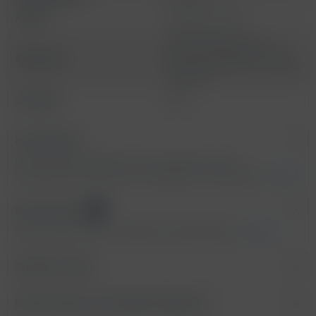
Region:
Portugal - Duoro
Tinta Amarela, Tinta
Barroca, Tinta Roriz, Tinto
Rebsorten:
Cao, Touriga Franca, Touriga
Nacional
Jahrgang:
2022
Beschreibung
Der Flor das Tecedeiras ist eine Cuvée aus den
Hauptrebsorten des Douro, ausgebaut im Stahltank....
mehr
Bewertungen
0
Bewertungen lesen, schreiben und diskutieren...
mehr
Ähnliche Artikel
Kunden haben sich ebenfalls angesehen