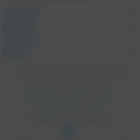
Service Hotline
Shop Service
Informationen
Newsletter
* Alle Preise inkl. gesetzl. Mehrwertsteuer zzgl.
Versandkosten
und ggf.
Nachnahmegebühren, wenn nicht anders beschrieben
Cookie-Einstellungen
Umweltschutz
Kontakt
Versand und Zahlungsbedingungen
Widerrufsrecht
Datenschutz
AGB
Impressum
Design und Erstellung durch Eventomaxx GmbH