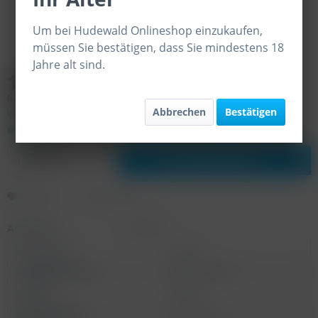
Um bei Hudewald Onlineshop einzukaufen,
müssen Sie bestätigen, dass Sie mindestens 18
Jahre alt sind.
13,90 € *
Inhalt:
0.75 Liter (18,53 € * / 1 Liter)
Abbrechen
Bestätigen
inkl. MwSt.
zzgl. Versandkosten
Sofort versandfertig, Lieferzeit ca. 2-5 Werktage
In den
Warenkorb
Merken
Bewerten
Artikel-Nr.:
SW10078
Geschmack:
trocken
Allergenhinweis:
enthält Sulfite
Weinart:
Rotwein
Alkoholgehalt:
14,0 % Vol.